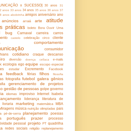
UNICAÇÃO x SUCESSO]
30 anos
31
34 anos
2 anos
33 anos
35 anos
36 anos
37
amigos
aniversário
ano
8 anos
abobrinha
atitude
anúncios
arte
arraiá
s práticas
boleto
Bora Ouvir Uma
l
bug
Carnaval
carreira
carros
ento
cliente
celebração
circo
castelo
comportamento
a
unicação
consumidor
cotidiano
thians
craque
descanso
iro
diversão
e-mails
doença celíaca
k
equipe
ecologia
ego
escopo
especial
tes
Excremento
estudar
Facebook
ia
feedback
filhos
férias
filosofia
futebol
galera
gênios
ças
fotografia
gerenciamento de projetos
afia
ão
gestão de pessoas
golpe
governo
ria
improviso
Internet
Isabela
idiomas
lançamento
liderança
literatura de
marketing
livraria
MBA
matemática
Miragens
música
pais
nutrição
olimpíadas
planejamento
poesias
ra
pé-de-serra
português
prazer
ca
processo
projeto
tividade pessoal
quadrilha
PT
ta
redes sociais
religião
replanejamento