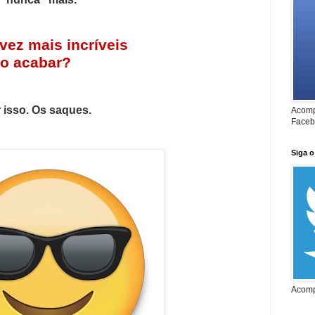
ez mais incríveis
o acabar?
r isso. Os saques.
Acomp
Faceb
Siga o
Acomp