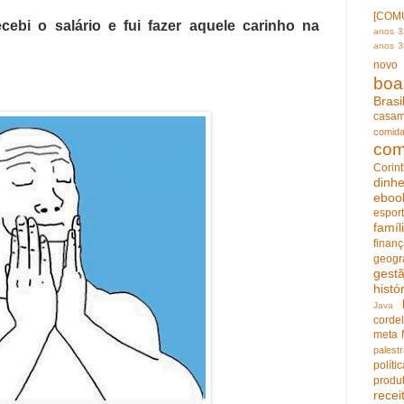
[COM
ebi o salário e fui fazer aquele carinho na
anos
3
anos
3
novo
boa
Brasi
casam
comid
com
Corin
dinhe
eboo
espor
famíl
finan
geogr
gest
histó
Java
cordel
meta
palest
políti
produ
recei