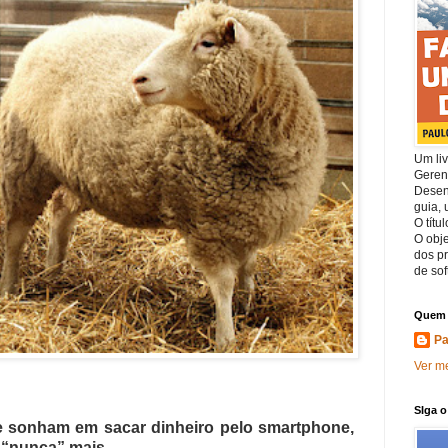
Um li
Geren
Desen
guia,
O títu
O obje
dos p
de sof
Quem 
Pa
Ver me
SIga 
e sonham em sacar dinheiro pelo smartphone,
o “nunca” mais.