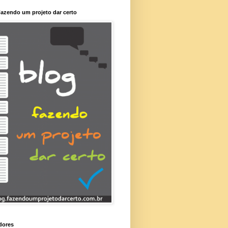
azendo um projeto dar certo
dores