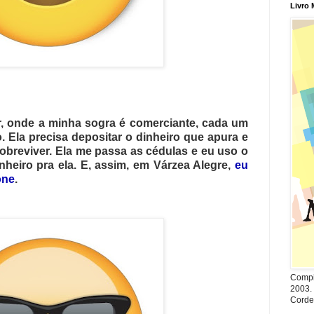
Livro 
r, onde a minha sogra é comerciante, cada um
. Ela precisa depositar o dinheiro que apura e
sobreviver. Ela me passa as cédulas e eu uso o
dinheiro pra ela. E, assim, em Várzea Alegre,
eu
one
.
Compi
2003. 
Cordel