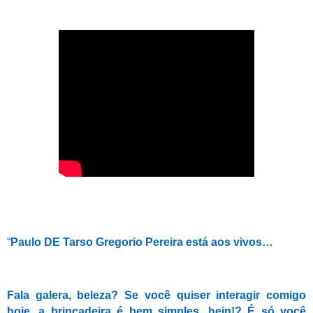
“
Paulo DE Tarso Gregorio Pereira está aos vivos…
Fala galera, beleza? Se você quiser interagir comigo
hoje, a brincadeira é bem simples, hein!? É só você