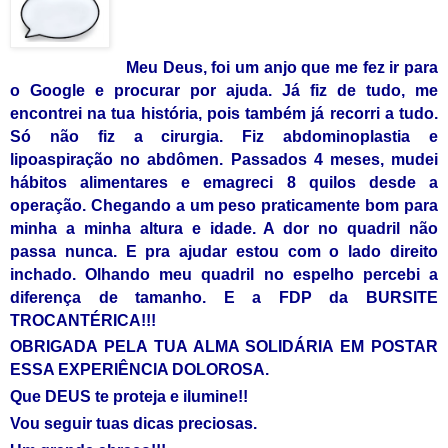
Meu Deus, foi um anjo que me fez ir para
o Google e procurar por ajuda.
Já
fiz de tudo, me
encontrei na tua história, pois também já recorri a tudo.
Só não fiz a cirurgia. Fiz abdominoplastia e
lipoaspiração no abdômen. Passado
s
4 meses, mudei
hábitos alimentares e emagreci 8
qu
ilos desde a
operação. Chegando a um peso praticamente bom para
minha a minha altura
e
idade. A dor no quadril n
ã
o
passa nunca. E pra ajudar estou com o lado direito
inchado. Olhando meu quadril no espelho percebi a
diferença de tamanho. E a
F
DP da BURSITE
TROCANTÉRI
C
A!!!
OBRIGADA PELA TUA ALMA SOLIDÁRIA EM POSTAR
ESSA EXPERIÊNCIA DOLOROSA.
Que DEUS te proteja e ilumine!!
Vou seguir tuas dicas preciosas.